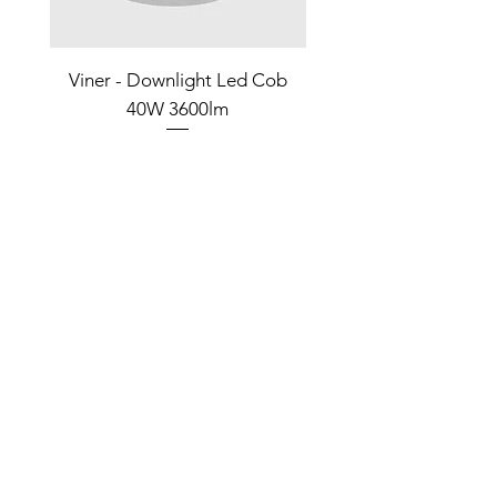
Viner - Downlight Led Cob
Kiro Downlight 3
40W 3600lm