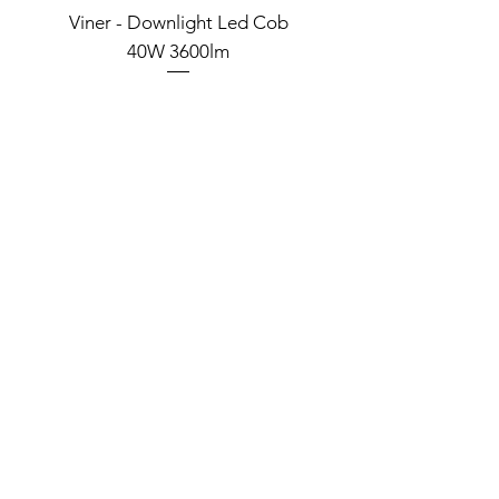
Viner - Downlight Led Cob
Kiro Downlight 3
40W 3600lm